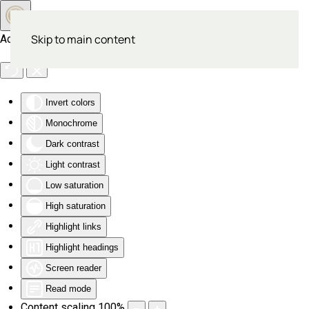
Skip to main content
Accessibility Tools
Invert colors
Monochrome
Dark contrast
Light contrast
Low saturation
High saturation
Highlight links
Highlight headings
Screen reader
Read mode
Content scaling
100
%